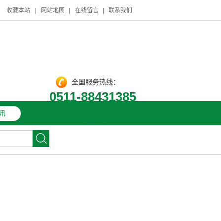
收藏本站
|
网站地图
|
在线留言
|
联系我们
全国服务热线：
0511-88431385
讯
0511-88431384
油石
/
油石
/
珩磨油