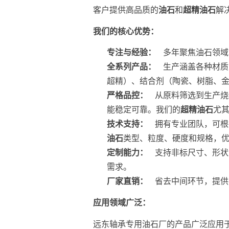
客户提供高品质的
油石
和
超精油石
解
我们的核心优势：
专注与经验：
多年聚焦油石领域
全系列产品：
生产涵盖各种材质
超精）、结合剂（陶瓷、树脂、
严格品控：
从原料筛选到生产烧
能稳定可靠。我们的
超精油石
尤
技术支持：
拥有专业团队，可根
油石
类型、粒度、硬度和规格，
定制能力：
支持非标尺寸、形状
需求。
厂家直销：
省去中间环节，提供
应用领域广泛：
远东轴承专用油石厂的产品广泛应用