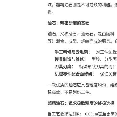
域，
超精油石
则是不可或缺的利器。
提。
油石：精密研磨的基础
油石
，又称磨石、油砥石，是由磨料
等）混合、成型、烧结而成的磨具。
手工精修与去毛刺：
对工件边缘
模具制造与维修：
型腔、分型面
刀具刃磨：
特殊形状刀具的刃口
机械零件配合面修研：
保证关键
一款优质的
油石
应具备粒度均匀、组
稳高效，不易划伤工件。
超精油石：追求极致精度的终极选择
当工艺要求达到Ra 0.05μm甚至