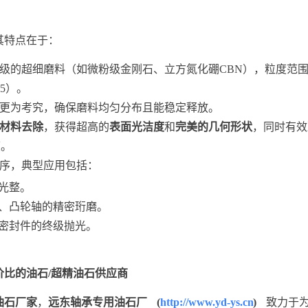
其特点在于：
级的超细磨料（如微粉级金刚石、立方氮化硼CBN），粒度范
.5）。
更为考究，确保磨料均匀分布且能稳定释放。
材料去除
，获得超高的
表面光洁度
和
完美的几何形状
，同时有效
度。
序，典型应用包括：
光整。
、凸轮轴的精密珩磨。
密封件的终级抛光。
比的油石/超精油石供应商
油石厂家
，
远东轴承专用油石厂 (
http://www.yd-ys.cn
)
致力于