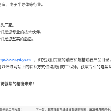
制造、电子半导体等行业。
源头
厂家
。
我们是您专业的技术伙伴。
我们是您坚实的后盾。
ttp://www.yd-ys.cn
，浏览我们完整的
油石
和
超精油石
产品目录
可以通过网站上的联系方式咨询我们的工程师，获取专业的选型
，铸就您的精密未来！
告别返工与报废！
下一篇：
超精油石与纤维油石选购指南：解决模具抛光十