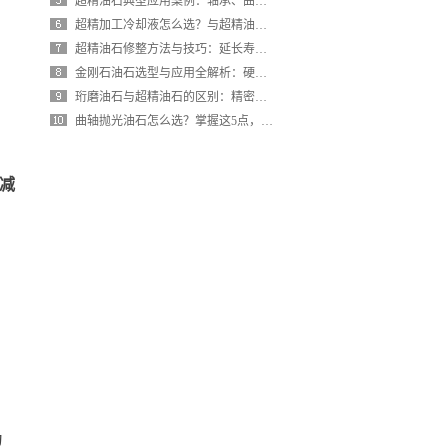
超精油石典型应用案例：轴承、曲轴、模具、液压件的选型方案
超精加工冷却液怎么选？与超精油石的配合技巧详解
超精油石修整方法与技巧：延长寿命、恢复切削力的关键步骤
金刚石油石选型与应用全解析：硬度、粒度、结合剂如何匹配？
珩磨油石与超精油石的区别：精密加工的选择与搭配
围
曲轴抛光油石怎么选？掌握这5点，提升发动机零部件表面质量
减
为