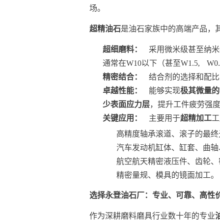
场。
超精油石
是油石家族中的高端产品，
超细磨料：
采用微米级甚至纳米
通常在W10以下（甚至W1.5, W0
精密结合：
结合剂的选择和配比
卓越性能：
能够实现
极其微量的
少表面应力层
，提升工件疲劳强
关键应用：
主要用于
超精加工
工
高精度轴承滚道、滚子的最终
汽车发动机缸体、缸套、曲轴
航空航天精密液压件、齿轮、
精密量规、模具的镜面加工。
选择永登油石厂：专业、可靠、高性价
作为深耕磨料磨具行业数十年的专业