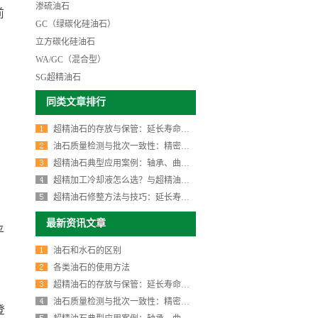
渗硫油石
前
GC（绿碳化硅油石）
立方碳化硅油石
WA/GC（混合型）
SG超精油石
同类文章排行
超精油石的存放与保管：延长寿命、保证性能的关键细节
油石质量检测与批次一致性：精密加工中不可忽视的关键环节
超精油石典型应用案例：轴承、曲轴、模具、液压件的选型方案
超精加工冷却液怎么选？与超精油石的配合技巧详解
超精油石修整方法与技巧：延长寿命、恢复切削力的关键步骤
最新资讯文章
平
油石和水石的区别
各类油石的使用方法
超精油石的存放与保管：延长寿命、保证性能的关键细节
油石质量检测与批次一致性：精密加工中不可忽视的关键环节
登