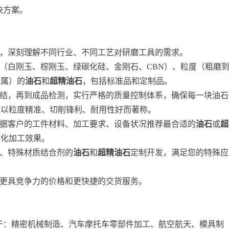
决方案。
，深刻理解不同行业、不同工艺对研磨工具的需求。
（白刚玉、棕刚玉、绿碳化硅、金刚石、CBN）、粒度（粗磨
金属）的
油石
和
超精油石
，包括标准品和定制品。
结，再到成品检测，实行严格的质量控制体系，确保每一块油石
其以粒度精准、切削锋利、耐用性好而著称。
据客户的工件材料、加工要求、设备状况推荐最合适的
油石
或
超
优化加工效果。
、特殊材质结合剂的
油石
和
超精油石
定制开发，满足您的特殊应
更具竞争力的价格和更快捷的交货服务。
于：精密机械制造、汽车摩托车零部件加工、航空航天、模具制