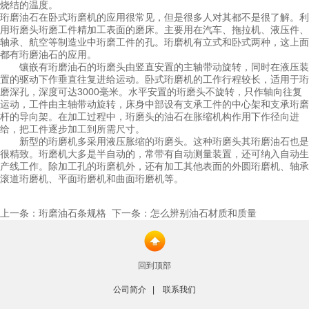
烧结的温度。
珩磨油石在卧式珩磨机的应用很常见，但是很多人对其都不是很了解。利
用珩磨头珩磨工件精加工表面的磨床。主要用在汽车、拖拉机、液压件、
轴承、航空等制造业中珩磨工件的孔。珩磨机有立式和卧式两种，这上面
都有珩磨油石的应用。
镶嵌有珩磨油石的珩磨头由竖直安置的主轴带动旋转，同时在液压装
置的驱动下作垂直往复进给运动。卧式珩磨机的工作行程较长，适用于珩
磨深孔，深度可达3000毫米。水平安置的珩磨头不旋转，只作轴向往复
运动，工件由主轴带动旋转，床身中部设有支承工件的中心架和支承珩磨
杆的导向架。在加工过程中，珩磨头的油石在胀缩机构作用下作径向进
给，把工件逐步加工到所需尺寸。
新型的珩磨机多采用液压胀缩的珩磨头。这种珩磨头其珩磨油石也是
很精致。珩磨机大多是半自动的，常带有自动测量装置，还可纳入自动生
产线工作。除加工孔的珩磨机外，还有加工其他表面的外圆珩磨机、轴承
滚道珩磨机、平面珩磨机和曲面珩磨机等。
上一条：
下一条：
珩磨油石条规格
怎么辨别油石材质和质量
回到顶部
公司简介
|
联系我们