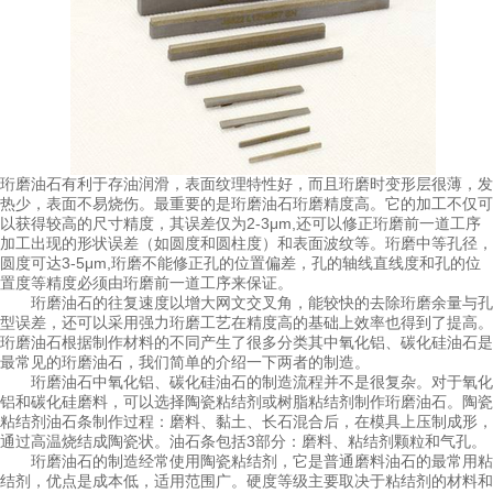
珩磨油石有利于存油润滑，表面纹理特性好，而且珩磨时变形层很薄，发
热少，表面不易烧伤。最重要的是珩磨油石珩磨精度高。它的加工不仅可
以获得较高的尺寸精度，其误差仅为2-3μm,还可以修正珩磨前一道工序
加工出现的形状误差（如圆度和圆柱度）和表面波纹等。珩磨中等孔径，
圆度可达3-5μm,珩磨不能修正孔的位置偏差，孔的轴线直线度和孔的位
置度等精度必须由珩磨前一道工序来保证。
珩磨油石的往复速度以增大网文交叉角，能较快的去除珩磨余量与孔
型误差，还可以采用强力珩磨工艺在精度高的基础上效率也得到了提高。
珩磨油石根据制作材料的不同产生了很多分类其中氧化铝、碳化硅油石是
最常见的珩磨油石，我们简单的介绍一下两者的制造。
珩磨油石中氧化铝、碳化硅油石的制造流程并不是很复杂。对于氧化
铝和碳化硅磨料，可以选择陶瓷粘结剂或树脂粘结剂制作珩磨油石。陶瓷
粘结剂油石条制作过程：磨料、黏土、长石混合后，在模具上压制成形，
通过高温烧结成陶瓷状。油石条包括3部分：磨料、粘结剂颗粒和气孔。
珩磨油石的制造经常使用陶瓷粘结剂，它是普通磨料油石的最常用粘
结剂，优点是成本低，适用范围广。硬度等级主要取决于粘结剂的材料和